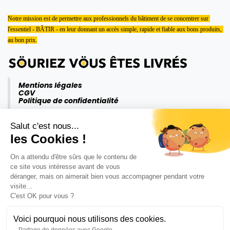
Notre mission est de permettre aux professionnels du bâtiment de se concentrer sur 
l'essentiel - BÂTIR - en leur donnant un accès simple, rapide et fiable aux bons produits, 
au bon prix.
Mentions légales
CGV
Politique de confidentialité
Salut c'est nous...
les Cookies !
On a attendu d'être sûrs que le contenu de
ce site vous intéresse avant de vous
déranger, mais on aimerait bien vous accompagner pendant votre
visite...
C'est OK pour vous ?
Voici pourquoi nous utilisons des cookies.