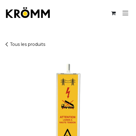
Se rendre au contenu
Tous les produits