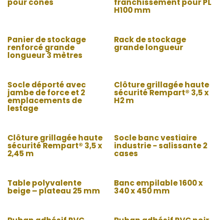
pour cones
franchissement pour PL
H100 mm
Panier de stockage
Rack de stockage
renforcé grande
grande longueur
longueur 3 mètres
Socle déporté avec
Clôture grillagée haute
jambe de force et 2
sécurité Rempart® 3,5 x
emplacements de
H2 m
lestage
Clôture grillagée haute
Socle banc vestiaire
sécurité Rempart® 3,5 x
industrie - salissante 2
2,45 m
cases
Table polyvalente
Banc empilable 1600 x
beige – plateau 25 mm
340 x 450 mm