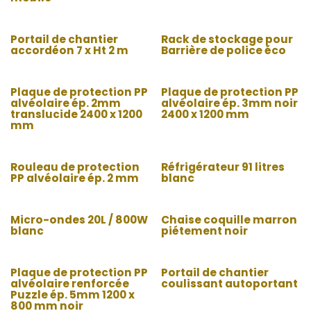
Portail de chantier
Rack de stockage pour
accordéon 7 x Ht 2 m
Barrière de police éco
Plaque de protection PP
Plaque de protection PP
alvéolaire ép. 2mm
alvéolaire ép. 3mm noir
translucide 2400 x 1200
2400 x 1200 mm
mm
Rouleau de protection
Réfrigérateur 91 litres
PP alvéolaire ép. 2 mm
blanc
Micro-ondes 20L / 800W
Chaise coquille marron
blanc
piétement noir
Plaque de protection PP
Portail de chantier
alvéolaire renforcée
coulissant autoportant
Puzzle ép. 5mm 1200 x
800 mm noir