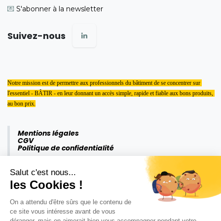
💌
S'abonner à la newsletter
Suivez-nous
Notre mission est de permettre aux professionnels du bâtiment de se concentrer sur 
l'essentiel - BÂTIR - en leur donnant un accès simple, rapide et fiable aux bons produits, 
au bon prix.
Mentions légales
CGV
Politique de confidentialité
Salut c'est nous...
les Cookies !
On a attendu d'être sûrs que le contenu de
ce site vous intéresse avant de vous
déranger, mais on aimerait bien vous accompagner pendant votre