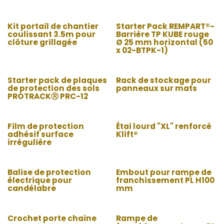
Kit portail de chantier
Starter Pack REMPART®-
coulissant 3.5m pour
Barrière TP KUBE rouge
clôture grillagée
Ø 25 mm horizontal (50
x 02-BTPK-1)
Starter pack de plaques
Rack de stockage pour
de protection des sols
panneaux sur mats
PROTRACKⓇ PRC-12
Film de protection
Étai lourd "XL" renforcé
adhésif surface
Klift®
irrégulière
Balise de protection
Embout pour rampe de
électrique pour
franchissement PL H100
candélabre
mm
Crochet porte chaine
Rampe de