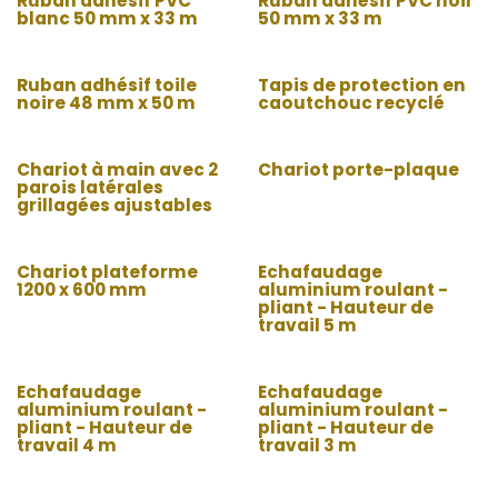
Ruban adhésif PVC
Ruban adhésif PVC noir
blanc 50 mm x 33 m
50 mm x 33 m
Ruban adhésif toile
Tapis de protection en
noire 48 mm x 50 m
caoutchouc recyclé
Chariot à main avec 2
Chariot porte-plaque
parois latérales
grillagées ajustables
Chariot plateforme
Echafaudage
1200 x 600 mm
aluminium roulant -
pliant - Hauteur de
travail 5 m
Echafaudage
Echafaudage
aluminium roulant -
aluminium roulant -
pliant - Hauteur de
pliant - Hauteur de
travail 4 m
travail 3 m