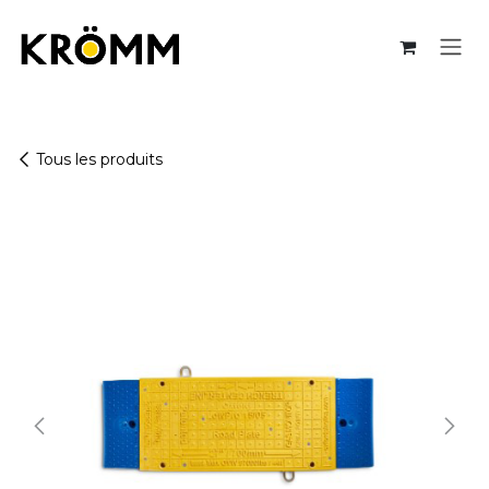
Se rendre au contenu
Tous les produits