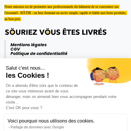
Notre mission est de permettre aux professionnels du bâtiment de se concentrer sur 
l'essentiel - BÂTIR - en leur donnant un accès simple, rapide et fiable aux bons produits, 
au bon prix.
Mentions légales
CGV
Politique de confidentialité
Salut c'est nous...
les Cookies !
On a attendu d'être sûrs que le contenu de
ce site vous intéresse avant de vous
déranger, mais on aimerait bien vous accompagner pendant votre
visite...
C'est OK pour vous ?
Voici pourquoi nous utilisons des cookies.
Partage de données avec Google