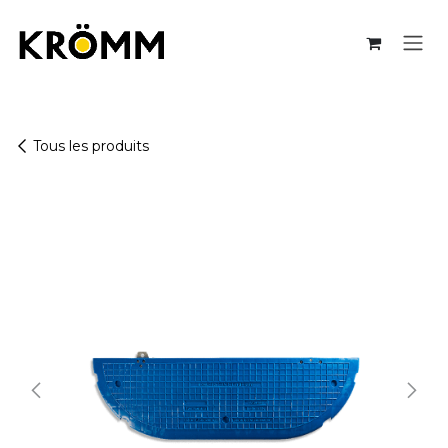
Se rendre au contenu
Tous les produits