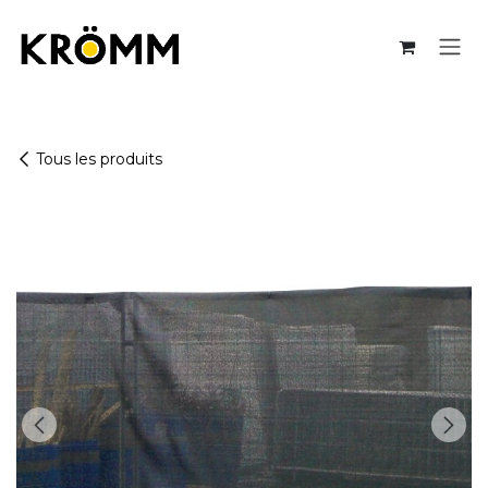
Se rendre au contenu
Tous les produits