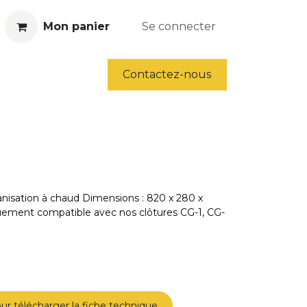
Mon panier
Se connecter
ls
Déstockage
Contactez-nous
lvanisation à chaud Dimensions : 820 x 280 x
ement compatible avec nos clôtures CG-1, CG-
ur télécharger la fiche technique