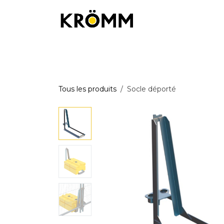
Se rendre au contenu
Équipements de chantier
Équipemen
Tous les produits
Socle déporté