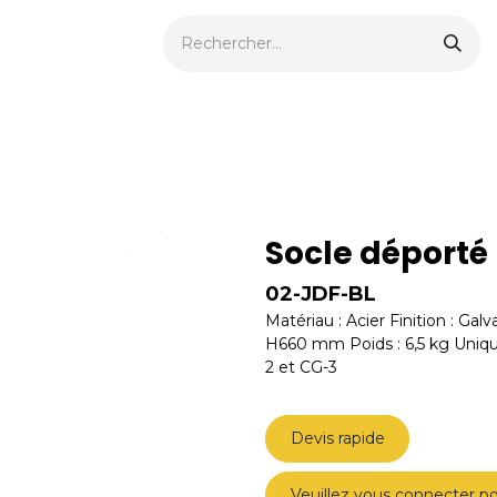
ts urbains
Now
Nouveautés
Catalogues
Consei
Socle déporté
02-JDF-BL
Matériau : Acier Finition : Ga
H660 mm Poids : 6,5 kg Uniqu
2 et CG-3
Devis rapide
Veuillez vous connecter po