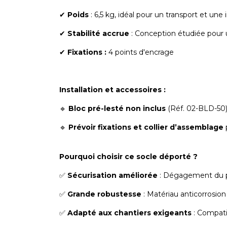
✔
Poids
: 6,5 kg, idéal pour un transport et une i
✔
Stabilité accrue
: Conception étudiée pour
✔
Fixations :
4 points d'encrage
Installation et accessoires :
🔹
Bloc pré-lesté non inclus
(Réf. 02-BLD-50)
🔹
Prévoir fixations et collier d’assemblage
p
Pourquoi choisir ce socle déporté ?
✅
Sécurisation améliorée
: Dégagement du pas
✅
Grande robustesse
: Matériau anticorrosion
✅
Adapté aux chantiers exigeants
: Compatib