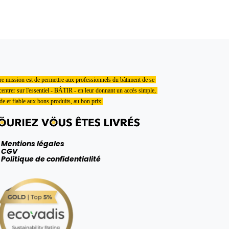
e mission est de permettre aux professionnels du bâtiment de se 
entrer sur l'essentiel - BÂTIR - en leur donnant un accès simple, 
de et fiable aux bons produits, au bon prix.
Mentions légales
CGV
Politique de confidentialité