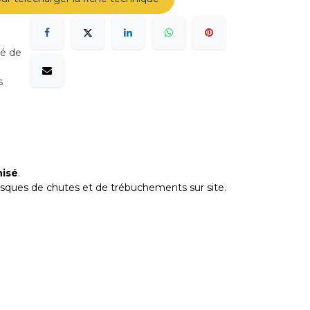
sé de
s
nisé
.
 risques de chutes et de trébuchements sur site.