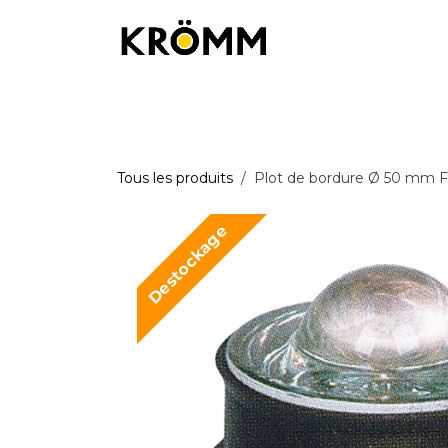
Se rendre au contenu
Équipements de chantier
Équipemen
Tous les produits
Plot de bordure Ø 50 mm 
Destockage