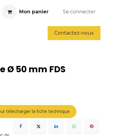
Mon panier
Se connecter
ls
Déstockage
Contactez-nous
re Ø 50 mm FDS
ur télécharger la fiche technique
sé de