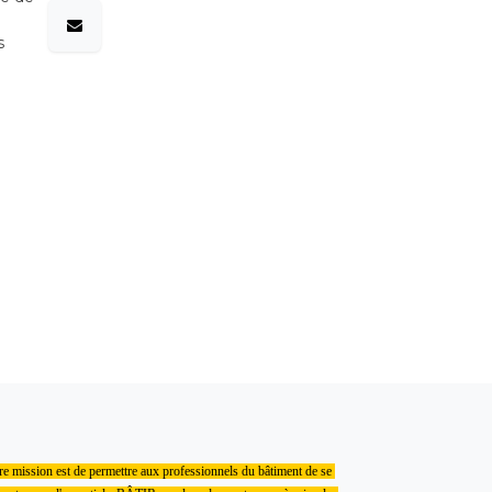
s
e mission est de permettre aux professionnels du bâtiment de se 