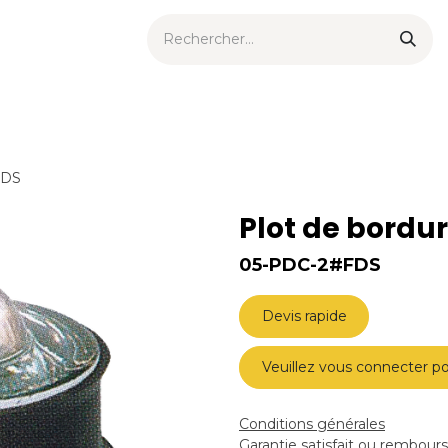
ts urbains
Now
Nouveautés
Catalogues
Consei
FDS
Plot de bordu
05-PDC-2#FDS
Devis rapide
Veuillez vous connecter po
Conditions générales
Garantie satisfait ou rembour