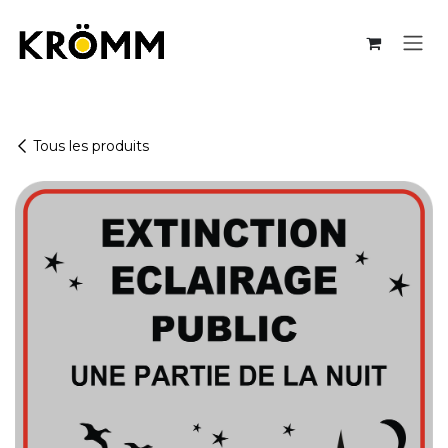
Se rendre au contenu
Tous les produits