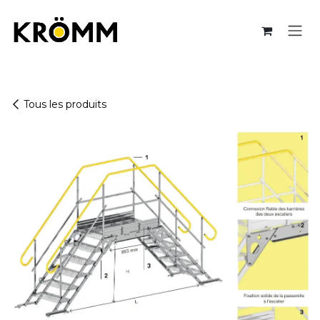
Se rendre au contenu
Tous les produits