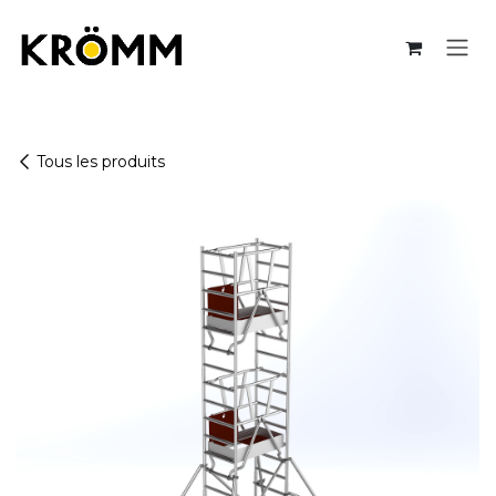
Se rendre au contenu
Tous les produits