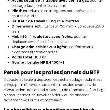
Accès sécurisé
: 1
trappe avec vérin à gaz
pour un
passage facile entre les niveaux
Plinthes
: Aluminium intégrées pour prévenir les
chutes d’outils
Hauteur de travail
: Jusqu’à
4 mètres
Dimensions ext.
: Largeur 750 mm x Longueur 2500
mm
Mobilité
: 4
roulettes avec freins
, pour un
déplacement sécurisé sur sol plat
Charge admissible
:
200 kg/m²
, conforme aux
exigences professionnelles
Poids total
: 100 kg
Norme
: Certifié
NF EN 1004-1
Pensé pour les professionnels du BTP
Robuste et facile à déplacer, cet échafaudage roulant est
conçu pour répondre aux contraintes des chantiers de
construction, de second œuvre ou de rénovation. Son large
plateau permet de travailler à deux ou de disposer
facilement vos outils et matériaux.