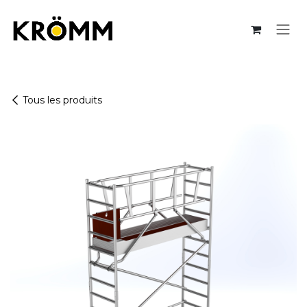
Se rendre au contenu
Tous les produits