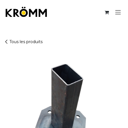
Se rendre au contenu
Tous les produits