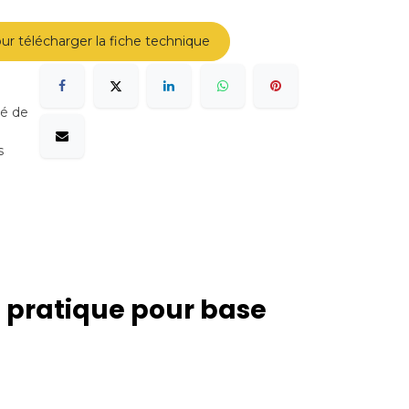
ur télécharger la fiche technique
sé de
s
t pratique pour base