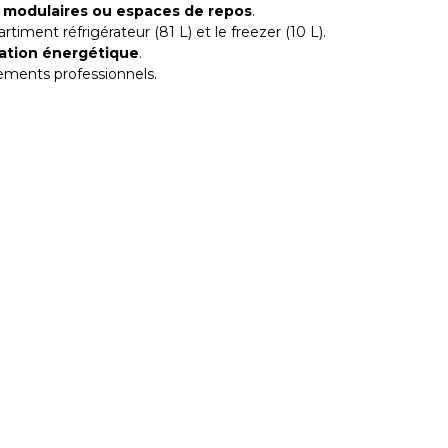
x modulaires ou espaces de repos
.
iment réfrigérateur (81 L) et le freezer (10 L).
mation énergétique
.
nnements professionnels.