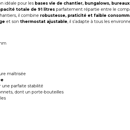
on idéale pour les
bases vie de chantier, bungalows, bureau
pacité totale de 91 litres
parfaitement répartie entre le compart
chantiers, il combine
robustesse, praticité et faible consom
age
et son
thermostat ajustable
, il s’adapte à tous les enviro
 mm
re maîtrisée
ée
 une parfaite stabilité
nnets, dont un porte-bouteilles
les