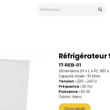
ts urbains
Now
Nouveautés
Catalogues
Consei
Réfrigérateur 9
17-REB-01
Dimensions (H x L x P) : 831
Capacité totale : 91 litres
Tension :
220 – 240 V
Fréquence :
50 Hz
Puissance :
60 W
Coloris : blanc
Devis rapide