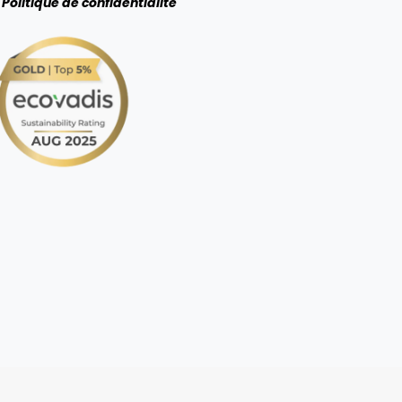
Politique de confidentialité
ions. Personnalisez vos préférences pour contrôler la manière dont vos