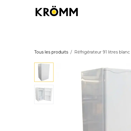
Se rendre au contenu
Équipements de chantier
Équipemen
Tous les produits
Réfrigérateur 91 litres blanc