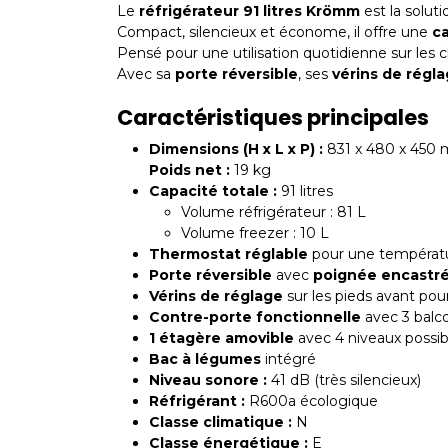
Le
réfrigérateur 91 litres Krömm
est la soluti
Compact, silencieux et économe, il offre une
ca
Pensé pour une utilisation quotidienne sur les 
Avec sa
porte réversible
, ses
vérins de régl
Caractéristiques principales
Dimensions (H x L x P) :
831 x 480 x 450
Poids net :
19 kg
Capacité totale :
91 litres
Volume réfrigérateur : 81 L
Volume freezer : 10 L
Thermostat réglable
pour une températu
Porte réversible
avec
poignée encastr
Vérins de réglage
sur les pieds avant pour
Contre-porte fonctionnelle
avec 3 balco
1 étagère amovible
avec 4 niveaux possib
Bac à légumes
intégré
Niveau sonore :
41 dB (très silencieux)
Réfrigérant :
R600a écologique
Classe climatique :
N
Classe énergétique :
E