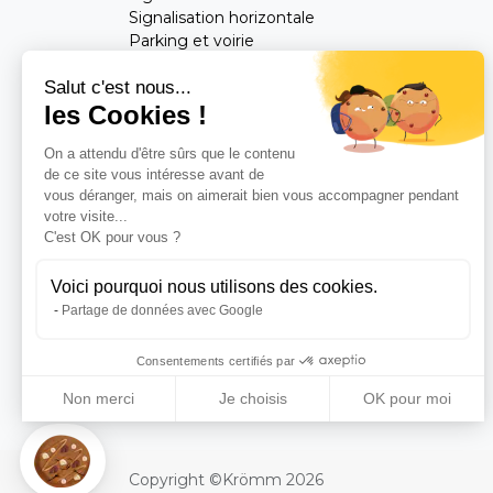
Signalisation horizontale
Parking et voirie
Mobilier urbain
Salut c'est nous...
les Cookies !
Feuilletez notre catalogue
On a attendu d'être sûrs que le contenu
Consultez notre
Blog
de ce site vous intéresse avant de
vous déranger, mais on aimerait bien vous accompagner pendant
votre visite...
C'est OK pour vous ?
Voici pourquoi nous utilisons des cookies.
Partage de données avec Google
Consentements certifiés par
Non merci
Je choisis
OK pour moi
Axeptio consent
Plateforme de Gestion du Consentement : Personnalisez vos Optio
Notre plateforme vous permet d'adapter et de gérer vos paramètres 
Copyright ©Krömm 2026