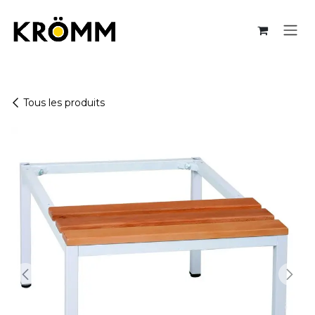
Se rendre au contenu
Tous les produits