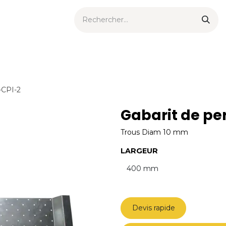
ts urbains
Now
Nouveautés
Catalogues
Consei
-CPI-2
Gabarit de pe
Trous Diam 10 mm
LARGEUR
Devis rapide