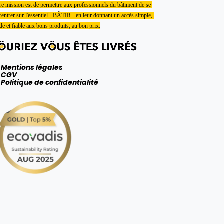
e mission est de permettre aux professionnels du bâtiment de se 
entrer sur l'essentiel - BÂTIR - en leur donnant un accès simple, 
de et fiable aux bons produits, au bon prix.
Mentions légales
CGV
Politique de confidentialité