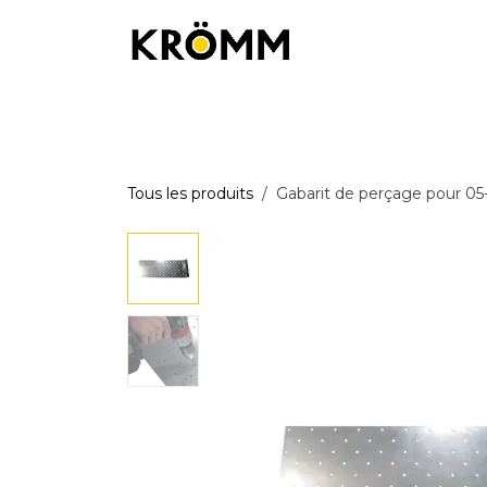
Se rendre au contenu
Équipements de chantier
Équipemen
Tous les produits
Gabarit de perçage pour 05