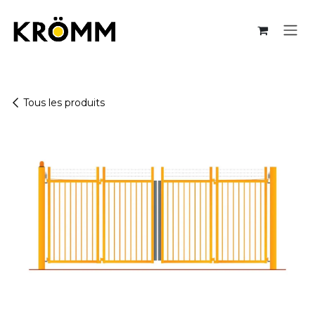
Se rendre au contenu
Tous les produits