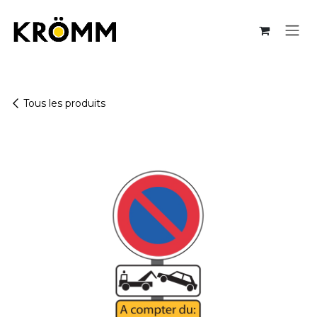
Se rendre au contenu
Tous les produits