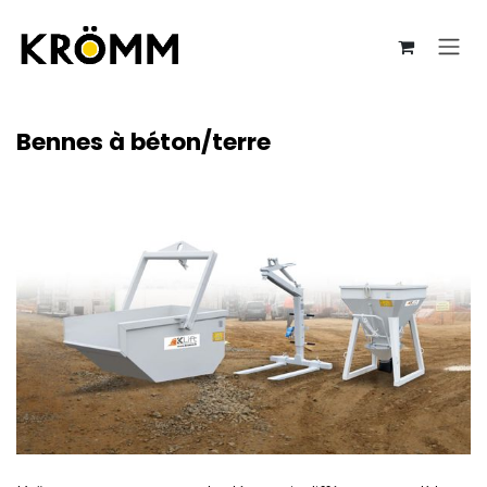
Se rendre au contenu
Bennes à béton/terre