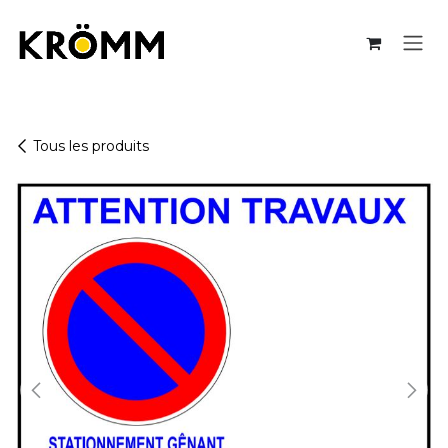
Se rendre au contenu
Tous les produits