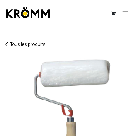
Se rendre au contenu
Tous les produits