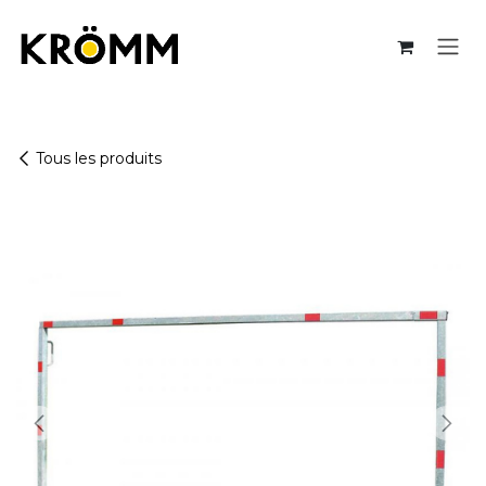
Se rendre au contenu
Tous les produits