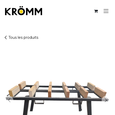
Se rendre au contenu
Tous les produits