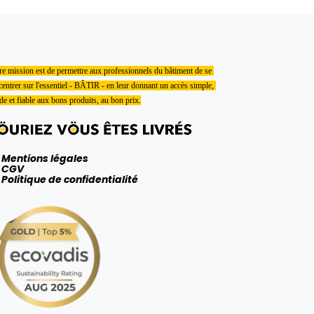
e mission est de permettre aux professionnels du bâtiment de se 
entrer sur l'essentiel - BÂTIR - en leur donnant un accès simple, 
de et fiable aux bons produits, au bon prix.
Mentions légales
CGV
Politique de confidentialité