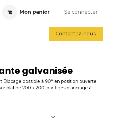
Mon panier
Se connecter
ls
Déstockage
Contactez-nous
nante galvanisée
ot Blocage possible à 90° en position ouverte
: sur platine 200 x 200, par tiges d'ancrage à