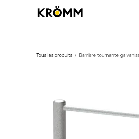
Se rendre au contenu
Équipements de chantier
Équipemen
Tous les produits
Barrière tournante galvanis