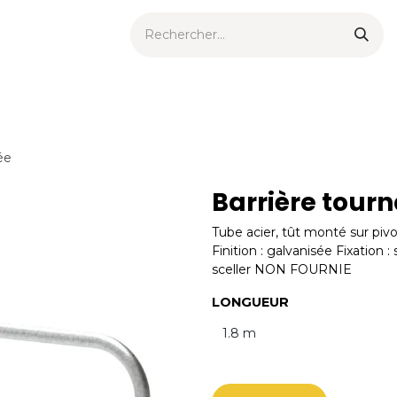
ts urbains
Now
Nouveautés
Catalogues
Consei
ée
Barrière tour
Tube acier, tût monté sur piv
Finition : galvanisée Fixation 
sceller NON FOURNIE
LONGUEUR