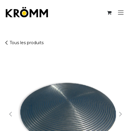
Se rendre au contenu
Tous les produits