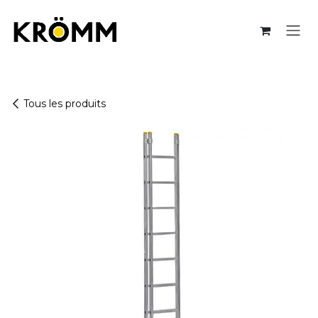
Se rendre au contenu
Tous les produits