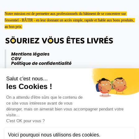
Notre mission est de permettre aux professionnels du bâtiment de se concentrer sur 
l'essentiel - BÂTIR - en leur donnant un accès simple, rapide et fiable aux bons produits, 
au bon prix.
Mentions légales
CGV
Politique de confidentialité
Salut c'est nous...
les Cookies !
On a attendu d'être sûrs que le contenu de
ce site vous intéresse avant de vous
déranger, mais on aimerait bien vous accompagner pendant votre
visite...
C'est OK pour vous ?
Voici pourquoi nous utilisons des cookies.