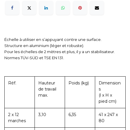
Échelle à utiliser en s’appuyant contre une surface.
Structure en aluminium (léger et robuste).
Pour les échelles de 2 mètres et plus, il y a un stabilisateur.
Normes TÜV-SÜD et TSE EN 131.
Réf.
Hauteur
Poids (kg)
Dimension
de travail
s
max.
(l x H x
pied cm)
2 x 12
3,10
6,35
41 x 247 x
marches
80