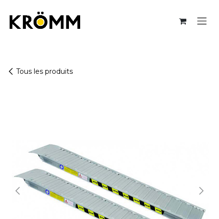
Se rendre au contenu
Tous les produits