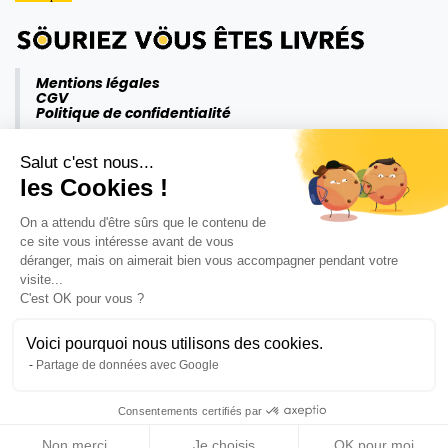
Mentions légales
CGV
Politique de confidentialité
Salut c'est nous...
les Cookies !
On a attendu d'être sûrs que le contenu de
ce site vous intéresse avant de vous
déranger, mais on aimerait bien vous accompagner pendant votre
visite...
C'est OK pour vous ?
Voici pourquoi nous utilisons des cookies.
Partage de données avec Google
Consentements certifiés par
Copyright ©Krömm 2026
Non merci
Je choisis
OK pour moi