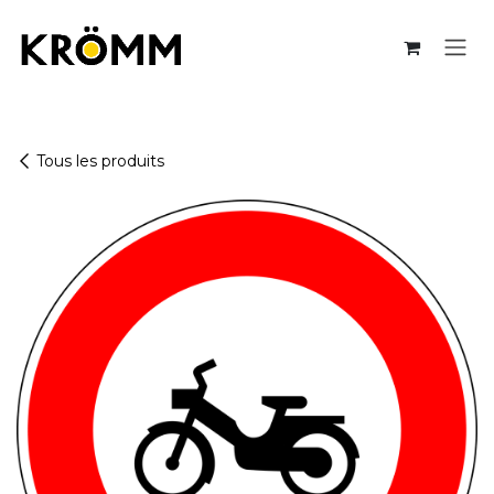
Se rendre au contenu
Tous les produits