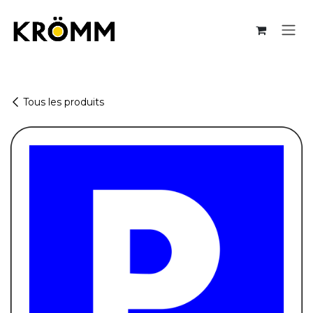
Se rendre au contenu
Tous les produits