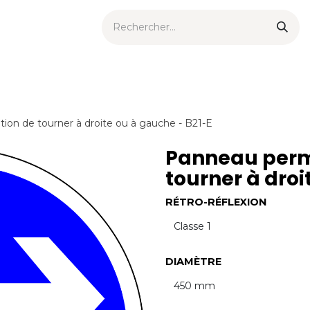
ts urbains
Now
Nouveautés
Catalogues
Consei
on de tourner à droite ou à gauche - B21-E
Panneau perm
tourner à droi
RÉTRO-RÉFLEXION
DIAMÈTRE