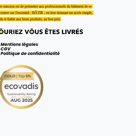
e mission est de permettre aux professionnels du bâtiment de se 
entrer sur l'essentiel - BÂTIR - en leur donnant un accès simple, 
de et fiable aux bons produits, au bon prix.
Mentions légales
CGV
Politique de confidentialité