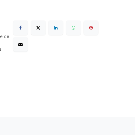
sé de
s