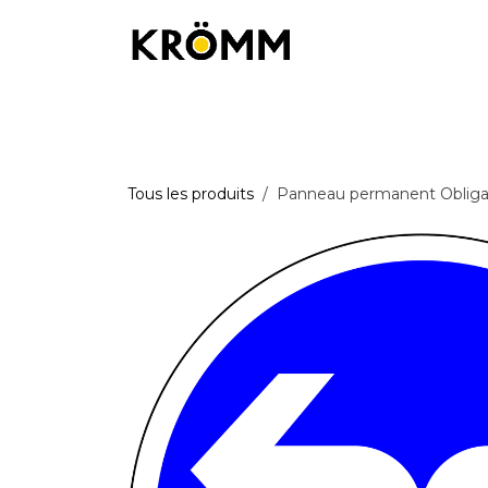
Se rendre au contenu
Équipements de chantier
Équipemen
Tous les produits
Panneau permanent Obligati