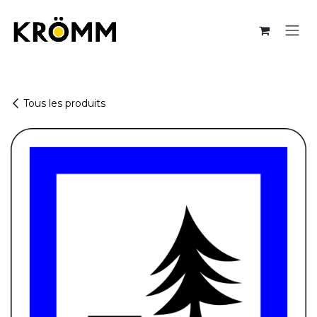
Se rendre au contenu
Tous les produits