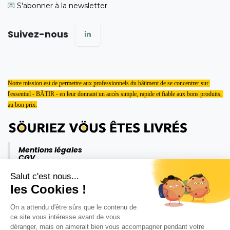
💌
S'abonner à la newsletter
Suivez-nous
Notre mission est de permettre aux professionnels du bâtiment de se concentrer sur 
l'essentiel - BÂTIR - en leur donnant un accès simple, rapide et fiable aux bons produits, 
au bon prix.
Mentions légales
CGV
Politique de confidentialité
Salut c'est nous...
les Cookies !
On a attendu d'être sûrs que le contenu de
ce site vous intéresse avant de vous
déranger, mais on aimerait bien vous accompagner pendant votre