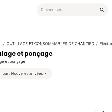
ts urbains
Now
Nouveautés
Catalogues
Consei
s
OUTILLAGE ET CONSOMMABLES DE CHANTIER
Electro
lage et ponçage
ge et ponçage
r par :
Nouvelles arrivées