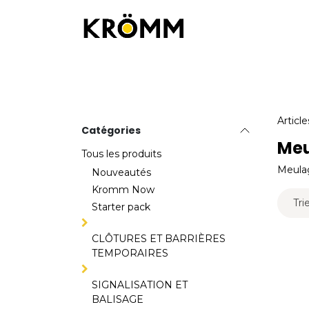
Se rendre au contenu
Équipements de chantier
Équipemen
Article
Catégories
Meu
Tous les produits
Meula
Nouveautés
Kromm Now
Trie
Starter pack
CLÔTURES ET BARRIÈRES
TEMPORAIRES
SIGNALISATION ET
BALISAGE