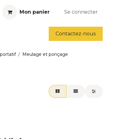
Mon panier
Se connecter
ls
Déstockage
Contactez-nous
portatif
Meulage et ponçage