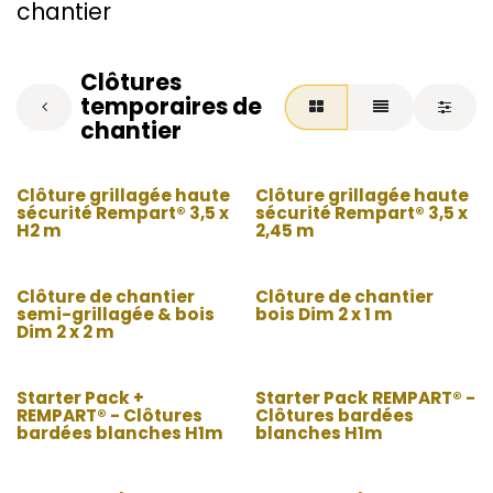
chantier
Clôtures
temporaires de
chantier
Clôture grillagée haute
Clôture grillagée haute
sécurité Rempart® 3,5 x
sécurité Rempart® 3,5 x
H2 m
2,45 m
Clôture de chantier
Clôture de chantier
semi-grillagée & bois
bois Dim 2 x 1 m
Dim 2 x 2 m
Starter Pack +
Starter Pack REMPART® -
REMPART® - Clôtures
Clôtures bardées
bardées blanches H1m
blanches H1m