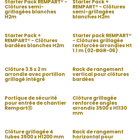
Starter Pack REMPART® -
Starter Pack +
Clôtures semi-
REMPART® - Clôtures
grillagées blanches
semi-grillagées
H2m
blanches H2m
Starter Pack +
Starter pack REMPART®
REMPART® - Clôtures
- Clôtures grillagée
bardées blanches H2m
renforcée arrondies Ht
1.1 m (02-BGR-06)
Clôture 3.5 x 2 m
Rack de rangement
arrondie avec portillon
vertical pour clôtures
grillagé intégré
bardées
Portique de sécurité
Clôture grillagée
pour entrée de chantier
renforcée angles
RempartⓇ
arrondis 3500 x H1130
mm
Clôture grillagée 4
Rack de rangement
tubes 3500 x H1200 mm
horizontal pour