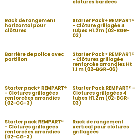
clôtures bardées
Rack de rangement
Starter Pack+ REMPART®
horizontal pour
- Clôture grillagée 4
clôtures
tubes H1.2 m (02-BGR-
03)
Barrière de police avec
Starter Pack+ REMPART®
portillon
- Clôtures grillagée
renforcée arrondies Ht
1.1 m (02-BGR-06)
Starter pack+ REMPART®
Starter Pack REMPART® -
- Clôtures grillagées
Clôtures grillagées 4
renforcées arrondies
tubes H1.2 m (02-BGR-
(02-CG-3)
03)
Starter pack REMPART®
Rack de rangement
- Clôtures grillagées
vertical pour clôtures
renforcées arrondies
grillagées
(02-CG-3)